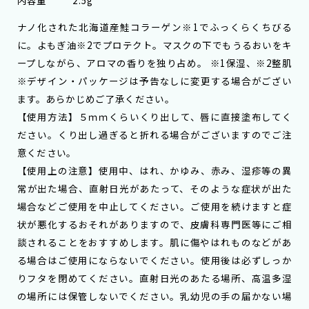
内容量
2.5g
ナノ化された北海道産鮭コラーゲン※1でふっくらくちびる
に。よもぎ油※2でプロテクト。マスクの下でもうるおいをキ
ープしながら、アロマの香りを独り占め。 ※1保湿、※2整肌
※デザイン・パッケージは予告なしに変更する場合がござい
ます。あらかじめご了承ください。
【使用方法】５ｍｍくらいくり出して、唇に直接塗布してく
ださい。くり出し過ぎると折れる場合がございますのでご注
意ください。
【使用上の注意】使用中、はれ、かゆみ、赤み、湿疹等の異
常が出た場合、直射日光があたって、そのような症状が出た
場合などご使用を中止してください。ご使用を続けますと症
状が悪化するおそれがありますので、皮膚科専門医等にご相
談されることをおすすめします。肌に傷やはれものなどがあ
る場合はご使用にならないでください。使用後は必ずしっか
りフタを閉めてください。直射日光のあたる場所、高温多湿
の場所には保管しないでください。乳幼児の手の届かない場